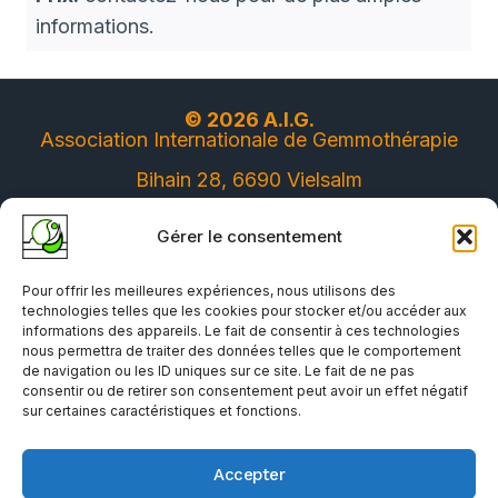
informations.
© 2026 A.I.G.
Association Internationale de Gemmothérapie
Bihain 28, 6690 Vielsalm
Belgique
Gérer le consentement
Pour offrir les meilleures expériences, nous utilisons des
Inscrivez-vous à notre
technologies telles que les cookies pour stocker et/ou accéder aux
newsletter et recevez
informations des appareils. Le fait de consentir à ces technologies
nous permettra de traiter des données telles que le comportement
gratuitement le "Petit
de navigation ou les ID uniques sur ce site. Le fait de ne pas
traité de Gemmothérapie"
consentir ou de retirer son consentement peut avoir un effet négatif
sur certaines caractéristiques et fonctions.
(version pdf)
Accepter